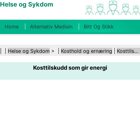
Helse og Sykdom
Home
Alternativ Medisin
Bitt Og Stikk
Kreft
Tilstander Og Behandlinger
Tannhelse
| |
Helse og Sykdom
> |
Kosthold og ernæring
|
Kosttilskudd
Kosthold Og Ernæring
Familiehelse
Kosttilskudd som gir energi
Helsebransjen
Psykisk Helse
Folkehelse Og
Sikkerhet
Kirurgi Og Prosedyrer
Helse