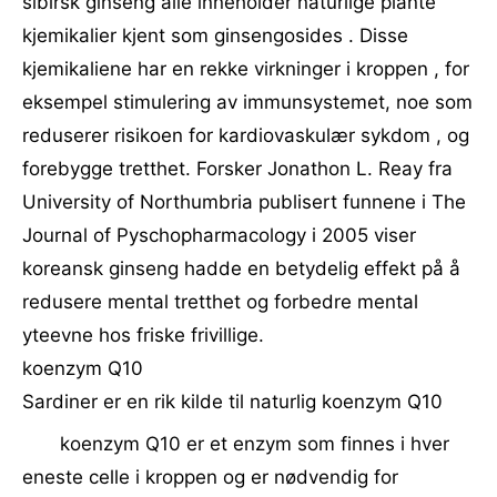
sibirsk ginseng alle inneholder naturlige plante
kjemikalier kjent som ginsengosides . Disse
kjemikaliene har en rekke virkninger i kroppen , for
eksempel stimulering av immunsystemet, noe som
reduserer risikoen for kardiovaskulær sykdom , og
forebygge tretthet. Forsker Jonathon L. Reay fra
University of Northumbria publisert funnene i The
Journal of Pyschopharmacology i 2005 viser
koreansk ginseng hadde en betydelig effekt på å
redusere mental tretthet og forbedre mental
yteevne hos friske frivillige.
koenzym Q10
Sardiner er en rik kilde til naturlig koenzym Q10
koenzym Q10 er et enzym som finnes i hver
eneste celle i kroppen og er nødvendig for