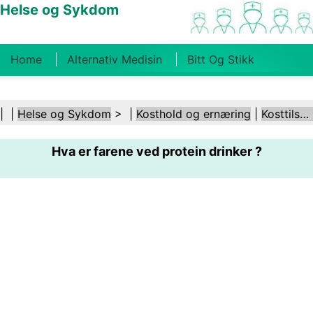
Helse og Sykdom
Home
Alternativ Medisin
Bitt Og Stikk
Kreft
Tilstander Og Behandlinger
Tannhelse
| |
Helse og Sykdom
> |
Kosthold og ernæring
|
Kosttilskudd
Kosthold Og Ernæring
Familiehelse
Hva er farene ved protein drinker ?
Helsebransjen
Psykisk Helse
Folkehelse Og
Sikkerhet
Kirurgi Og Prosedyrer
Helse