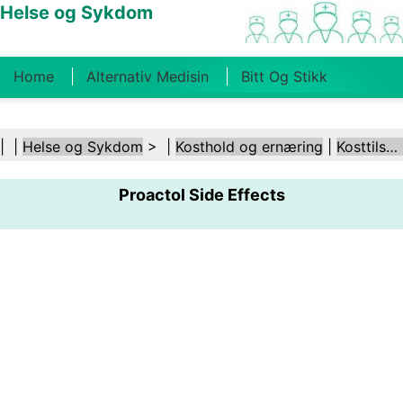
Helse og Sykdom
Home
Alternativ Medisin
Bitt Og Stikk
Kreft
Tilstander Og Behandlinger
Tannhelse
| |
Helse og Sykdom
> |
Kosthold og ernæring
|
Kosttilskudd
Kosthold Og Ernæring
Familiehelse
Proactol Side Effects
Helsebransjen
Psykisk Helse
Folkehelse Og
Sikkerhet
Kirurgi Og Prosedyrer
Helse