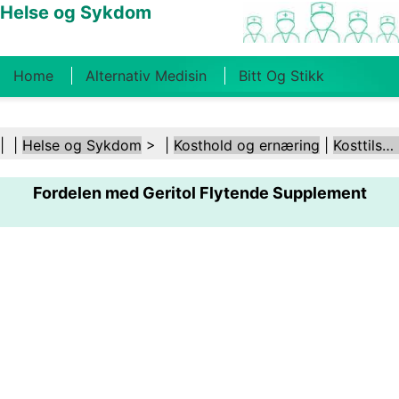
Helse og Sykdom
Home
Alternativ Medisin
Bitt Og Stikk
Kreft
Tilstander Og Behandlinger
Tannhelse
| |
Helse og Sykdom
> |
Kosthold og ernæring
|
Kosttilskudd
Kosthold Og Ernæring
Familiehelse
Fordelen med Geritol Flytende Supplement
Helsebransjen
Psykisk Helse
Folkehelse Og
Sikkerhet
Kirurgi Og Prosedyrer
Helse