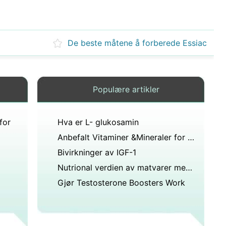
De beste måtene å forberede Essiac
Populære artikler
for
Hva er L- glukosamin
Anbefalt Vitaminer &Mineraler for menn over 60
Bivirkninger av IGF-1
Nutrional verdien av matvarer med vitamin K
Gjør Testosterone Boosters Work