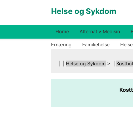
Helse og Sykdom
Home
Alternativ Medisin
B
Ernæring
Familiehelse
Helse
| |
Helse og Sykdom
> |
Kostho
Kostt