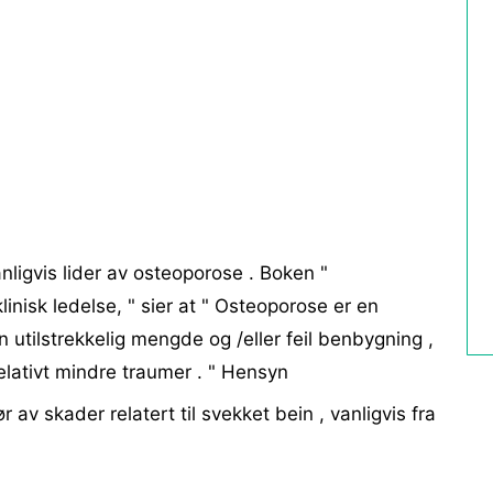
nligvis lider av osteoporose . Boken "
linisk ledelse, " sier at " Osteoporose er en
tilstrekkelig mengde og /eller feil benbygning ,
elativt mindre traumer . " Hensyn
 av skader relatert til svekket bein , vanligvis fra