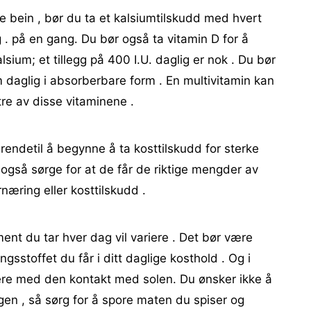
ke bein , bør du ta et kalsiumtilskudd med hvert
 . på en gang. Du bør også ta vitamin D for å
sium; et tillegg på 400 I.U. daglig er nok . Du bør
daglig i absorberbare form . En multivitamin kan
re av disse vitaminene .
drendetil å begynne å ta kosttilskudd for sterke
 også sørge for at de får de riktige mengder av
rnæring eller kosttilskudd .
nt du tar hver dag vil variere . Det bør være
sstoffet du får i ditt daglige kosthold . Og i
ariere med den kontakt med solen. Du ønsker ikke å
gen , så sørg for å spore maten du spiser og