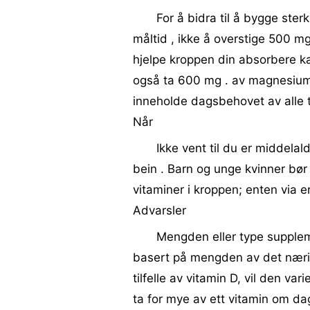
For å bidra til å bygge ster
måltid , ikke å overstige 500 mg
hjelpe kroppen din absorbere kal
også ta 600 mg . av magnesium 
inneholde dagsbehovet av alle t
Når
Ikke vent til du er middelal
bein . Barn og unge kvinner bør
vitaminer i kroppen; enten via e
Advarsler
Mengden eller type suppleme
basert på mengden av det næring
tilfelle av vitamin D, vil den v
ta for mye av ett vitamin om da