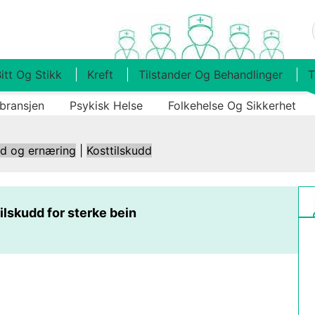
itt Og Stikk
Kreft
Tilstander Og Behandlinger
T
bransjen
Psykisk Helse
Folkehelse Og Sikkerhet
ld og ernæring
|
Kosttilskudd
ilskudd for sterke bein