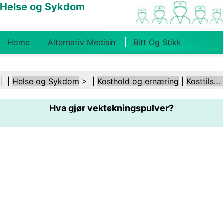
Helse og Sykdom
Home
Alternativ Medisin
Bitt Og Stikk
Kreft
Tilstander Og Behandlinger
Tannhelse
| |
Helse og Sykdom
> |
Kosthold og ernæring
|
Kosttilskudd
Kosthold Og Ernæring
Familiehelse
Hva gjør vektøkningspulver?
Helsebransjen
Psykisk Helse
Folkehelse Og
Sikkerhet
Kirurgi Og Prosedyrer
Helse