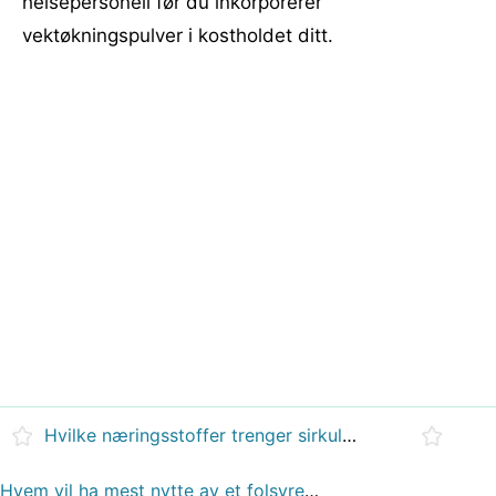
helsepersonell før du inkorporerer
vektøkningspulver i kostholdet ditt.
Hvilke næringsstoffer trenger sirkulasjonssystemet ditt?
Hvem vil ha mest nytte av et folsyretilskudd?