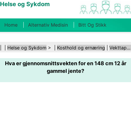
Helse og Sykdom
Home
Alternativ Medisin
Bitt Og Stikk
Kreft
Tilstander Og Behandlinger
Tannhelse
| |
Helse og Sykdom
> |
Kosthold og ernæring
|
Vekttap etter fødsel
Kosthold Og Ernæring
Familiehelse
Hva er gjennomsnittsvekten for en 148 cm 12 år
Helsebransjen
Psykisk Helse
Folkehelse Og
gammel jente?
Sikkerhet
Kirurgi Og Prosedyrer
Helse