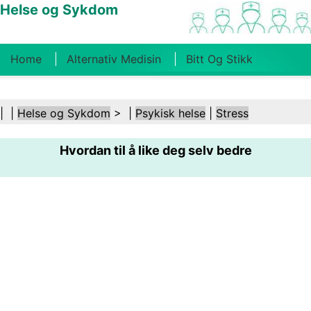
Helse og Sykdom
Home
Alternativ Medisin
Bitt Og Stikk
Kreft
Tilstander Og Behandlinger
Tannhelse
| |
Helse og Sykdom
> |
Psykisk helse
|
Stress
Kosthold Og Ernæring
Familiehelse
Hvordan til å like deg selv bedre
Helsebransjen
Psykisk Helse
Folkehelse Og
Sikkerhet
Kirurgi Og Prosedyrer
Helse