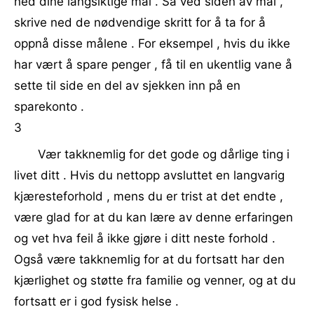
ned dine langsiktige mål . Så ved siden av mål ,
skrive ned de nødvendige skritt for å ta for å
oppnå disse målene . For eksempel , hvis du ikke
har vært å spare penger , få til en ukentlig vane å
sette til side en del av sjekken inn på en
sparekonto .
3
Vær takknemlig for det gode og dårlige ting i
livet ditt . Hvis du nettopp avsluttet en langvarig
kjæresteforhold , mens du er trist at det endte ,
være glad for at du kan lære av denne erfaringen
og vet hva feil å ikke gjøre i ditt neste forhold .
Også være takknemlig for at du fortsatt har den
kjærlighet og støtte fra familie og venner, og at du
fortsatt er i god fysisk helse .