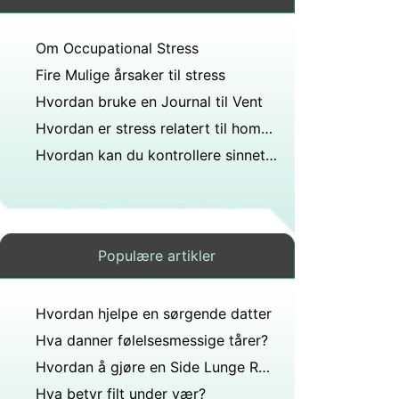
Om Occupational Stress
Fire Mulige årsaker til stress
Hvordan bruke en Journal til Vent
Hvordan er stress relatert til homeostase?
Hvordan kan du kontrollere sinnet ditt slik at du kan puste bedre og ikke falle på grunn av pusteproblemer når du ikke vet hvilket problem som ikke er sint?
Populære artikler
Hvordan hjelpe en sørgende datter
Hva danner følelsesmessige tårer?
Hvordan å gjøre en Side Lunge Reach trening
Hva betyr filt under vær?