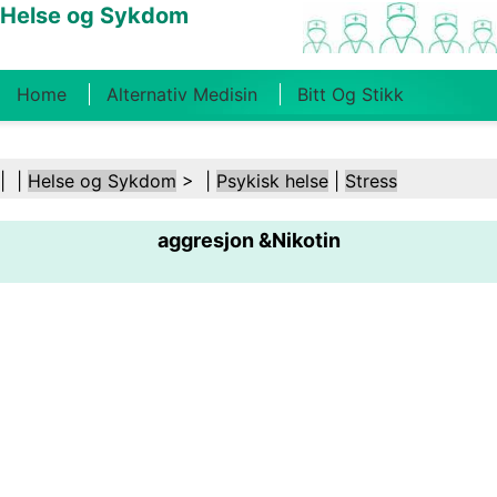
Helse og Sykdom
Home
Alternativ Medisin
Bitt Og Stikk
Kreft
Tilstander Og Behandlinger
Tannhelse
| |
Helse og Sykdom
> |
Psykisk helse
|
Stress
Kosthold Og Ernæring
Familiehelse
aggresjon &Nikotin
Helsebransjen
Psykisk Helse
Folkehelse Og
Sikkerhet
Kirurgi Og Prosedyrer
Helse