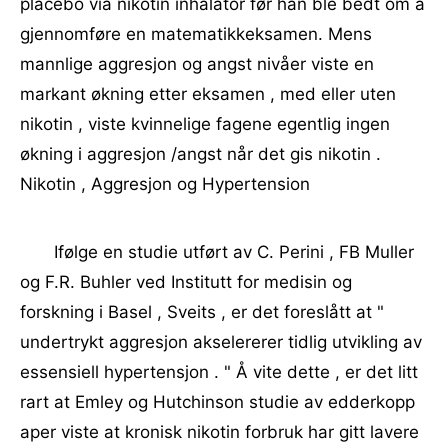
placebo via nikotin inhalator før han ble bedt om å
gjennomføre en matematikkeksamen. Mens
mannlige aggresjon og angst nivåer viste en
markant økning etter eksamen , med eller uten
nikotin , viste kvinnelige fagene egentlig ingen
økning i aggresjon /angst når det gis nikotin .
Nikotin , Aggresjon og Hypertension
Ifølge en studie utført av C. Perini , FB Muller
og F.R. Buhler ved Institutt for medisin og
forskning i Basel , Sveits , er det foreslått at "
undertrykt aggresjon akselererer tidlig utvikling av
essensiell hypertensjon . " Å vite dette , er det litt
rart at Emley og Hutchinson studie av edderkopp
aper viste at kronisk nikotin forbruk har gitt lavere