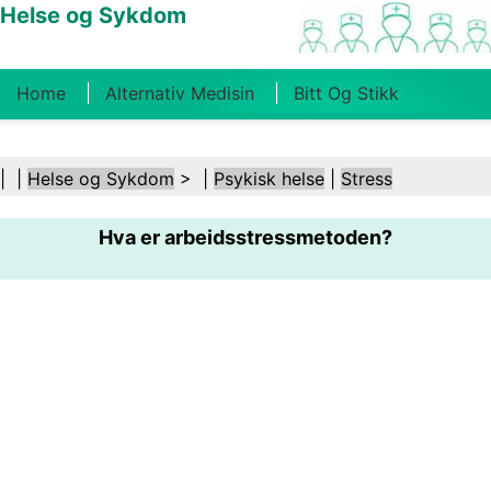
Helse og Sykdom
Home
Alternativ Medisin
Bitt Og Stikk
Kreft
Tilstander Og Behandlinger
Tannhelse
| |
Helse og Sykdom
> |
Psykisk helse
|
Stress
Kosthold Og Ernæring
Familiehelse
Hva er arbeidsstressmetoden?
Helsebransjen
Psykisk Helse
Folkehelse Og
Sikkerhet
Kirurgi Og Prosedyrer
Helse