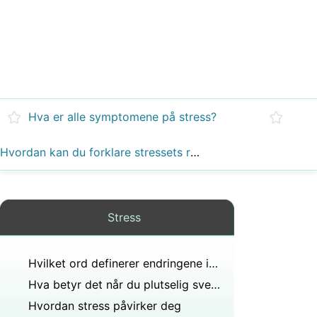
Hva er alle symptomene på stress?
Hvordan kan du forklare stressets rolle for å opprettholde helse og optimal ytelse?
Stress
Hvilket ord definerer endringene i fysisk sosial emosjonell og kognitiv atferd hos individer over tid?
Hva betyr det når du plutselig svetter uten grunn?
Hvordan stress påvirker deg