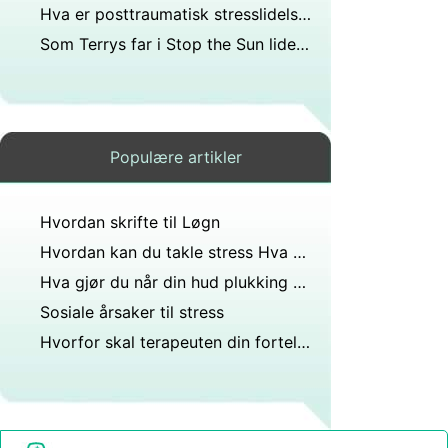
Hva er posttraumatisk stresslidelse (PTSD)?
Som Terrys far i Stop the Sun lider mange krigsveteraner av Vietnam-syndrom, også kjent som posttraumatisk stresslidelse. Undersøk dette. Hva er symptomene. Hvordan behandles det?
Populære artikler
Hvordan skrifte til Løgn
Hvordan kan du takle stress Hva gjør du for å bekjempe stress?
Hva gjør du når din hud plukking forårsaker du Psykologisk Stress
Sosiale årsaker til stress
Hvorfor skal terapeuten din fortelle deg hva du skal gjøre?