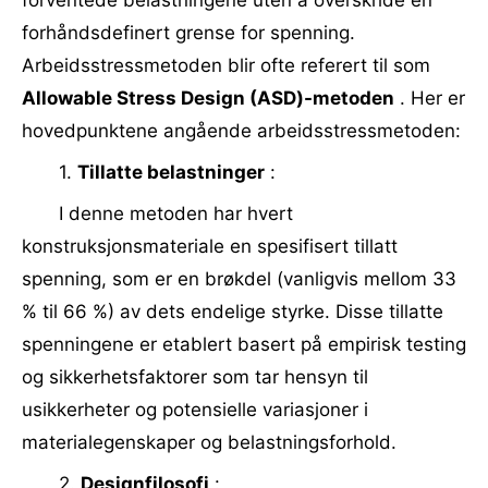
forventede belastningene uten å overskride en
forhåndsdefinert grense for spenning.
Arbeidsstressmetoden blir ofte referert til som
Allowable Stress Design (ASD)-metoden
. Her er
hovedpunktene angående arbeidsstressmetoden:
1.
Tillatte belastninger
:
I denne metoden har hvert
konstruksjonsmateriale en spesifisert tillatt
spenning, som er en brøkdel (vanligvis mellom 33
% til 66 %) av dets endelige styrke. Disse tillatte
spenningene er etablert basert på empirisk testing
og sikkerhetsfaktorer som tar hensyn til
usikkerheter og potensielle variasjoner i
materialegenskaper og belastningsforhold.
2.
Designfilosofi
: