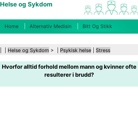
Helse og Sykdom
Home
Alternativ Medisin
Bitt Og Stikk
Kreft
Tilstander Og Behandlinger
Tannhelse
| |
Helse og Sykdom
> |
Psykisk helse
|
Stress
Kosthold Og Ernæring
Familiehelse
Hvorfor alltid forhold mellom mann og kvinner ofte
Helsebransjen
Psykisk Helse
Folkehelse Og
resulterer i brudd?
Sikkerhet
Kirurgi Og Prosedyrer
Helse