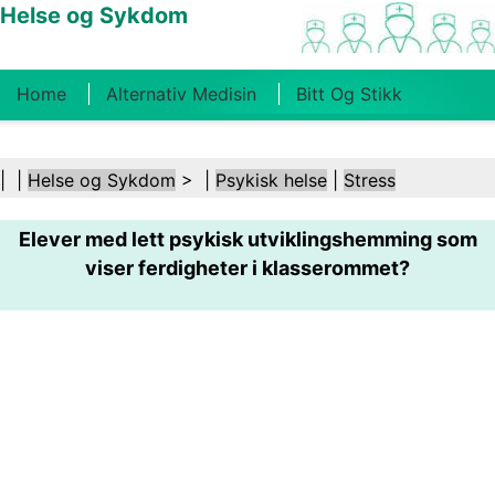
Helse og Sykdom
Home
Alternativ Medisin
Bitt Og Stikk
Kreft
Tilstander Og Behandlinger
Tannhelse
| |
Helse og Sykdom
> |
Psykisk helse
|
Stress
Kosthold Og Ernæring
Familiehelse
Elever med lett psykisk utviklingshemming som
Helsebransjen
Psykisk Helse
Folkehelse Og
viser ferdigheter i klasserommet?
Sikkerhet
Kirurgi Og Prosedyrer
Helse