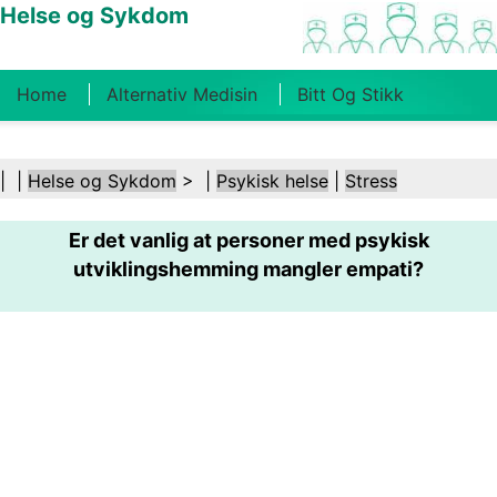
Helse og Sykdom
Home
Alternativ Medisin
Bitt Og Stikk
Kreft
Tilstander Og Behandlinger
Tannhelse
| |
Helse og Sykdom
> |
Psykisk helse
|
Stress
Kosthold Og Ernæring
Familiehelse
Er det vanlig at personer med psykisk
Helsebransjen
Psykisk Helse
Folkehelse Og
utviklingshemming mangler empati?
Sikkerhet
Kirurgi Og Prosedyrer
Helse