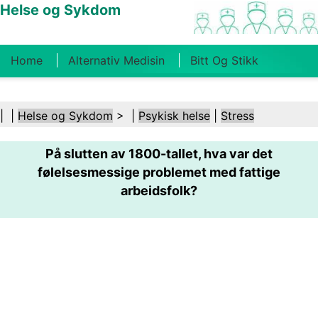
Helse og Sykdom
Home
Alternativ Medisin
Bitt Og Stikk
Kreft
Tilstander Og Behandlinger
Tannhelse
| |
Helse og Sykdom
> |
Psykisk helse
|
Stress
Kosthold Og Ernæring
Familiehelse
På slutten av 1800-tallet, hva var det
Helsebransjen
Psykisk Helse
Folkehelse Og
følelsesmessige problemet med fattige
Sikkerhet
Kirurgi Og Prosedyrer
Helse
arbeidsfolk?