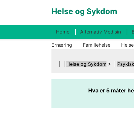
Helse og Sykdom
Home
Alternativ Medisin
B
Ernæring
Familiehelse
Helse
| |
Helse og Sykdom
> |
Psykisk
Hva er 5 måter he