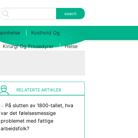
annhelse
Kosthold Og
Kirurgi Og Prosedyrer
Helse
RELATERTE ARTIKLER
På slutten av 1800-tallet, hva
var det følelsesmessige
problemet med fattige
arbeidsfolk?