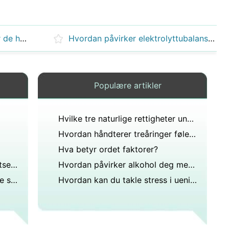
Hva er nyttig for tenåringer når de håndterer stress?
Hvordan påvirker elektrolyttubalanse følelser?
Populære artikler
Hvilke tre naturlige rettigheter understreket John Locke-filosofen?
Hvordan håndterer treåringer følelsene sine?
Hva betyr ordet faktorer?
Hvordan påvirker det fysiske utseendet din mentale helse?
Hvordan påvirker alkohol deg mentalt?
Hvordan komme over en affære som var perfekt til en partner mistet lysten - er forvirret med stress på jobb og hjemme. Stress er ikke relatert til oss. vi elsker våre ektefeller også var glad i affære.?
Hvordan kan du takle stress i uenigheter?