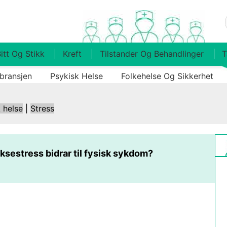
itt Og Stikk
Kreft
Tilstander Og Behandlinger
T
bransjen
Psykisk Helse
Folkehelse Og Sikkerhet
 helse
|
Stress
ksestress bidrar til fysisk sykdom?