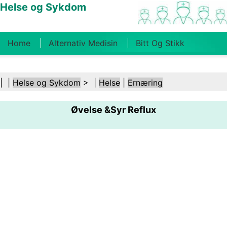
Helse og Sykdom
Home
Alternativ Medisin
Bitt Og Stikk
Kreft
Tilstander Og Behandlinger
Tannhelse
| |
Helse og Sykdom
> |
Helse
|
Ernæring
Kosthold Og Ernæring
Familiehelse
Øvelse &Syr Reflux
Helsebransjen
Psykisk Helse
Folkehelse Og
Sikkerhet
Kirurgi Og Prosedyrer
Helse