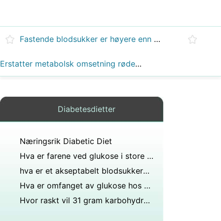
Fastende blodsukker er høyere enn nattetid etter middag sukker?
Erstatter metabolsk omsetning røde blodceller hver 120. dag?
Diabetesdietter
Næringsrik Diabetic Diet
Hva er farene ved glukose i store doser
hva er et akseptabelt blodsukkerområde innen to timer etter et måltid?
Hva er omfanget av glukose hos nyfødte?
Hvor raskt vil 31 gram karbohydrater i en banan gi lavt blodsukker 38?