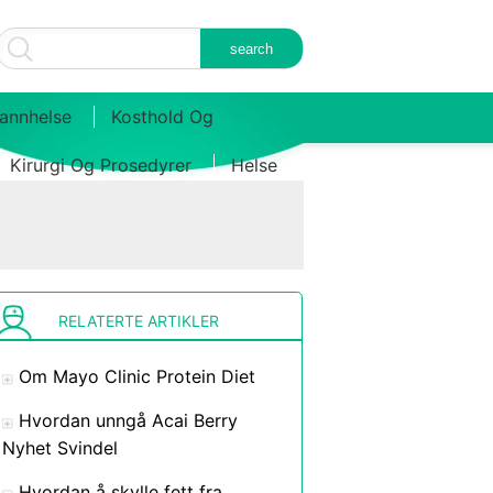
annhelse
Kosthold Og
Kirurgi Og Prosedyrer
Helse
RELATERTE ARTIKLER
Om Mayo Clinic Protein Diet
Hvordan unngå Acai Berry
Nyhet Svindel
Hvordan å skylle fett fra