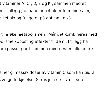
rt vitaminer A, C , D, E og K , sammen med et
 . I tillegg , bananer inneholder fem mineraler,
ertet slo og fungerer på optimalt nivå .
r til å øke metabolismen . Når det kombineres med
olisme -boosting effekter til dem . I tillegg har
k som passer godt sammen med nesten alle andre
lsiner gi massiv doser av vitamin C som kan bidra
verge forkjølelse. Sitrus juice er svært sure ,