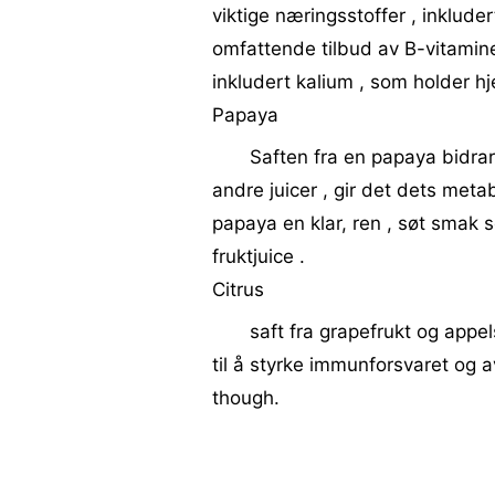
viktige næringsstoffer , inklude
omfattende tilbud av B-vitaminer
inkludert kalium , som holder hj
Papaya
Saften fra en papaya bidra
andre juicer , gir det dets metab
papaya en klar, ren , søt sma
fruktjuice .
Citrus
saft fra grapefrukt og appe
til å styrke immunforsvaret og av
though.