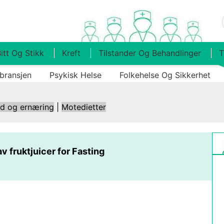
itt Og Stikk
Kreft
Tilstander Og Behandlinger
T
bransjen
Psykisk Helse
Folkehelse Og Sikkerhet
ld og ernæring
|
Motedietter
v fruktjuicer for Fasting