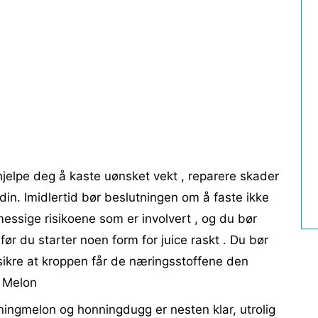
å hjelpe deg å kaste uønsket vekt , reparere skader
din. Imidlertid bør beslutningen om å faste ikke
messige risikoene som er involvert , og du bør
før du starter noen form for juice raskt . Du bør
å sikre at kroppen får de næringsstoffene den
. Melon
ningmelon og honningdugg er nesten klar, utrolig