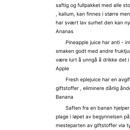
saftig og fullpakket med alle st
, kalium, kan finnes i større m
har svært lav surhet den kan nyt
Ananas
Pineapple juice har anti - i
smaken godt med andre fruktjuic
være lurt å unngå å drikke det 
Apple
Fresh eplejuice har en avgi
giftstoffer , eliminere dårlig å
Banana
Saften fra en banan hjelper 
plage i løpet av begynnelsen p
mesteparten av giftstoffer via t