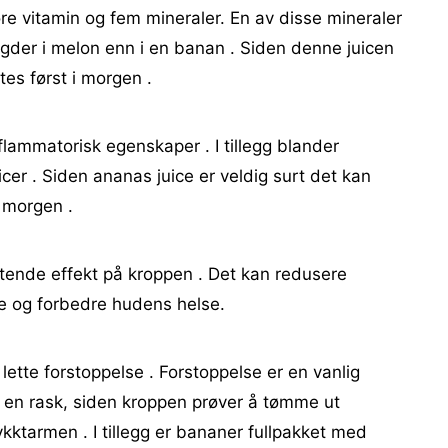
ore vitamin og fem mineraler. En av disse mineraler
engder i melon enn i en banan . Siden denne juicen
es først i morgen .
nflammatorisk egenskaper . I tillegg blander
er . Siden ananas juice er veldig surt det kan
i morgen .
ftende effekt på kroppen . Det kan redusere
nde og forbedre hudens helse.
lette forstoppelse . Forstoppelse er en vanlig
å en rask, siden kroppen prøver å tømme ut
ykktarmen . I tillegg er bananer fullpakket med