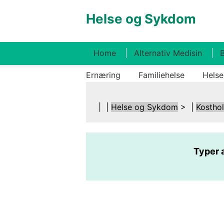
Helse og Sykdom
Home
Alternativ Medisin
B
Ernæring
Familiehelse
Helse
| |
Helse og Sykdom
> |
Kostho
Typer a