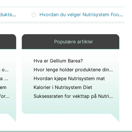
Hvordan finne Nutrisystem Produkter for Less
Hvordan du velger Nutrisystem Foods Med NutriSol
Populære artikler
Hva er Gellium Barea?
Basjløgn:Hva fekal forteller oss om kosthold
Hvor lenge holder produktene dine seg ferske?
Hvordan behandles Polycytemia Vera med fosfor 32?
Hvordan kjøpe Nutrisystem mat
tem
Kalorier i Nutrisystem Diet
Kan du åpne Tamiflu-kapselen for å blande med mat?
Suksessraten for vekttap på Nutri System