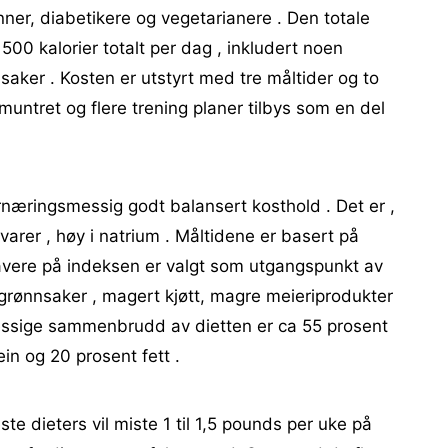
inner, diabetikere og vegetarianere . Den totale
l 1500 kalorier totalt per dag , inkludert noen
saker . Kosten er utstyrt med tre måltider og to
muntret og flere trening planer tilbys som en del
ernæringsmessig godt balansert kosthold . Det er ,
rer , høy i natrium . Måltidene er basert på
avere på indeksen er valgt som utgangspunkt av
, grønnsaker , magert kjøtt, magre meieriprodukter
essige sammenbrudd av dietten er ca 55 prosent
in og 20 prosent fett .
ste dieters vil miste 1 til 1,5 pounds per uke på