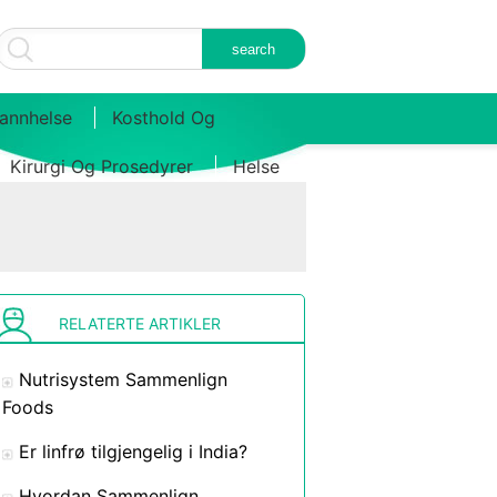
annhelse
Kosthold Og
Kirurgi Og Prosedyrer
Helse
RELATERTE ARTIKLER
Nutrisystem Sammenlign
Foods
Er linfrø tilgjengelig i India?
Hvordan Sammenlign