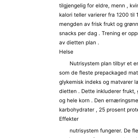
tilgjengelig for eldre, menn , kv
kalori teller varierer fra 1200 ti
mengden av frisk frukt og grønn
snacks per dag . Trening er opp
av dietten plan .
Helse
Nutrisystem plan tilbyr et 
som de fleste prepackaged matva
glykemisk indeks og matvarer l
dietten . Dette inkluderer frukt
og hele korn . Den ernæringsm
karbohydrater , 25 prosent prote
Effekter
nutrisystem fungerer. De fle