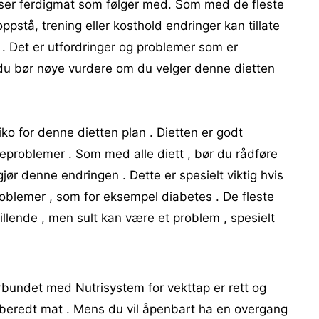
piser ferdigmat som følger med. Som med de fleste
oppstå, trening eller kosthold endringer kan tillate
. Det er utfordringer og problemer som er
 du bør nøye vurdere om du velger denne dietten
iko for denne dietten plan . Dietten er godt
elseproblemer . Som med alle diett , bør du rådføre
ør denne endringen . Dette er spesielt viktig hvis
oblemer , som for eksempel diabetes . De fleste
tillende , men sult kan være et problem , spesielt
rbundet med Nutrisystem for vekttap er rett og
ilberedt mat . Mens du vil åpenbart ha en overgang