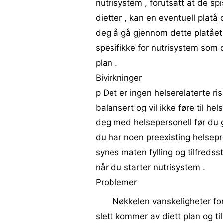
nutrisystem , forutsatt at de s
dietter , kan en eventuell platå 
deg å gå gjennom dette platået 
spesifikke for nutrisystem som
plan .
Bivirkninger
p Det er ingen helserelaterte ris
balansert og vil ikke føre til h
deg med helsepersonell før du gj
du har noen preexisting helsepr
synes maten fylling og tilfredss
når du starter nutrisystem .
Problemer
Nøkkelen vanskeligheter fo
slett kommer av diett plan og t