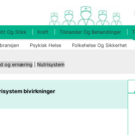
itt Og Stikk
Kreft
Tilstander Og Behandlinger
T
bransjen
Psykisk Helse
Folkehelse Og Sikkerhet
ld og ernæring
|
Nutrisystem
risystem bivirkninger