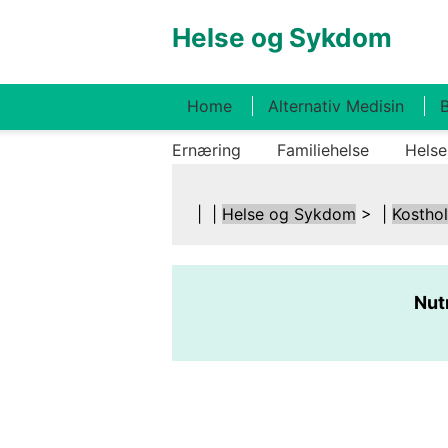
Helse og Sykdom
Home
Alternativ Medisin
B
Ernæring
Familiehelse
Helse
| |
Helse og Sykdom
> |
Kostho
Nut