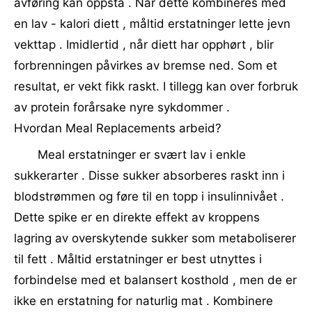
avføring kan oppstå . Når dette kombineres med
en lav - kalori diett , måltid erstatninger lette jevn
vekttap . Imidlertid , når diett har opphørt , blir
forbrenningen påvirkes av bremse ned. Som et
resultat, er vekt fikk raskt. I tillegg kan over forbruk
av protein forårsake nyre sykdommer .
Hvordan Meal Replacements arbeid?
Meal erstatninger er svært lav i enkle
sukkerarter . Disse sukker absorberes raskt inn i
blodstrømmen og føre til en topp i insulinnivået .
Dette spike er en direkte effekt av kroppens
lagring av overskytende sukker som metaboliserer
til fett . Måltid erstatninger er best utnyttes i
forbindelse med et balansert kosthold , men de er
ikke en erstatning for naturlig mat . Kombinere