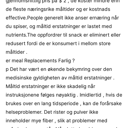
gjennomsnittlig pris på $ 2 , de koster mindre enn
de fleste næringsrike måltider og er kostnads ​​
effective.People generelt ikke anser ernæring når
du spiser, og måltid erstatninger er lastet med
nutrients.The oppfordrer til snack er eliminert eller
redusert fordi de er konsumert i mellom store
måltider .
er meal Replacements Farlig ?
p Det har vært en økende bekymring over den
medisinske gyldigheten av måltid erstatninger .
Måltid erstatninger er ikke skadelig når
instruksjonene følges nøyaktig . Imidlertid , hvis de
brukes over en lang tidsperiode , kan de forårsake
helseproblemer. Det rister og pulver ikke
inneholder mye fiber , slik at problemer med