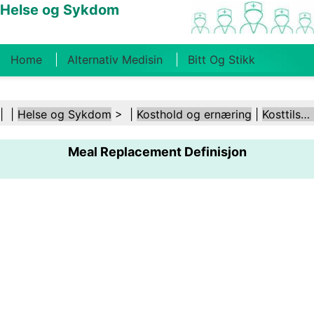
Helse og Sykdom
Home
Alternativ Medisin
Bitt Og Stikk
Kreft
Tilstander Og Behandlinger
Tannhelse
| |
Helse og Sykdom
> |
Kosthold og ernæring
|
Kosttilskudd
Kosthold Og Ernæring
Familiehelse
Meal Replacement Definisjon
Helsebransjen
Psykisk Helse
Folkehelse Og
Sikkerhet
Kirurgi Og Prosedyrer
Helse