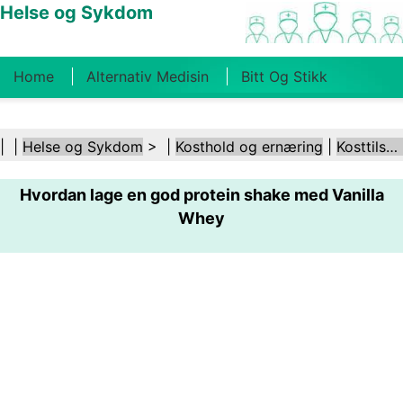
Helse og Sykdom
Home
Alternativ Medisin
Bitt Og Stikk
Kreft
Tilstander Og Behandlinger
Tannhelse
| |
Helse og Sykdom
> |
Kosthold og ernæring
|
Kosttilskudd
Kosthold Og Ernæring
Familiehelse
Hvordan lage en god protein shake med Vanilla
Helsebransjen
Psykisk Helse
Folkehelse Og
Whey
Sikkerhet
Kirurgi Og Prosedyrer
Helse