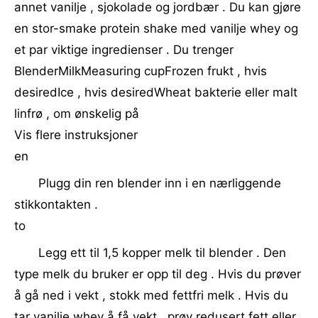
annet vanilje , sjokolade og jordbær . Du kan gjøre
en stor-smake protein shake med vanilje whey og
et par viktige ingredienser . Du trenger
BlenderMilkMeasuring cupFrozen frukt , hvis
desiredIce , hvis desiredWheat bakterie eller malt
linfrø , om ønskelig på
Vis flere instruksjoner
en
Plugg din ren blender inn i en nærliggende
stikkontakten .
to
Legg ett til 1,5 kopper melk til blender . Den
type melk du bruker er opp til deg . Hvis du prøver
å gå ned i vekt , stokk med fettfri melk . Hvis du
tar vanilje whey å få vekt , prøv redusert fett eller