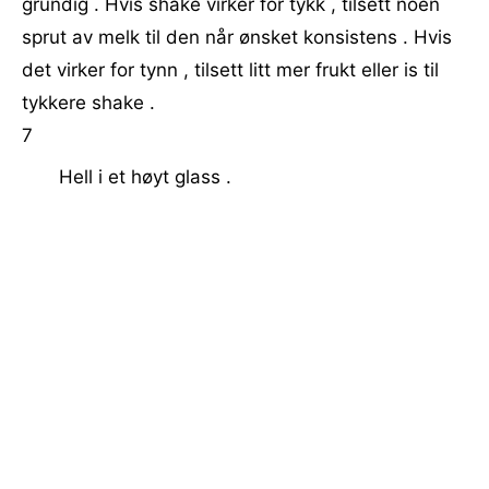
grundig . Hvis shake virker for tykk , tilsett noen
sprut av melk til den når ønsket konsistens . Hvis
det virker for tynn , tilsett litt mer frukt eller is til
tykkere shake .
7
Hell i et høyt glass .