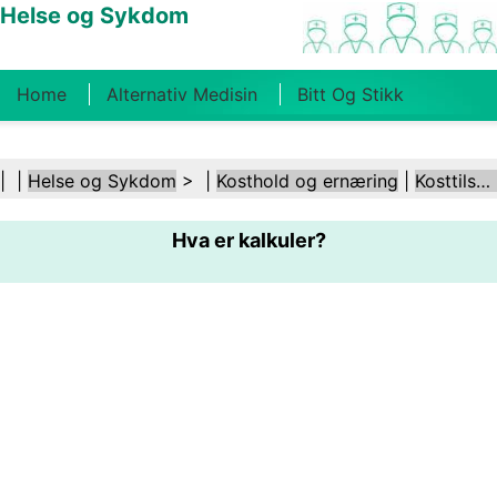
Helse og Sykdom
Home
Alternativ Medisin
Bitt Og Stikk
Kreft
Tilstander Og Behandlinger
Tannhelse
| |
Helse og Sykdom
> |
Kosthold og ernæring
|
Kosttilskudd
Kosthold Og Ernæring
Familiehelse
Hva er kalkuler?
Helsebransjen
Psykisk Helse
Folkehelse Og
Sikkerhet
Kirurgi Og Prosedyrer
Helse