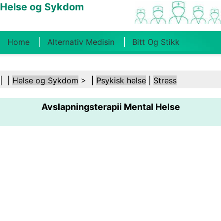
Helse og Sykdom
Home
Alternativ Medisin
Bitt Og Stikk
Kreft
Tilstander Og Behandlinger
Tannhelse
| |
Helse og Sykdom
> |
Psykisk helse
|
Stress
Kosthold Og Ernæring
Familiehelse
Avslapningsterapii Mental Helse
Helsebransjen
Psykisk Helse
Folkehelse Og
Sikkerhet
Kirurgi Og Prosedyrer
Helse