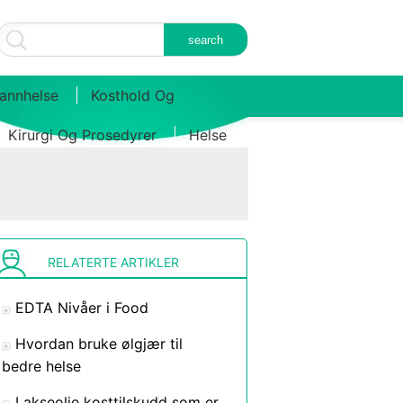
annhelse
Kosthold Og
Kirurgi Og Prosedyrer
Helse
RELATERTE ARTIKLER
EDTA Nivåer i Food
Hvordan bruke ølgjær til
bedre helse
Lakseolje kosttilskudd som er