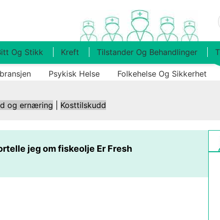
itt Og Stikk
Kreft
Tilstander Og Behandlinger
T
bransjen
Psykisk Helse
Folkehelse Og Sikkerhet
ld og ernæring
|
Kosttilskudd
rtelle jeg om fiskeolje Er Fresh