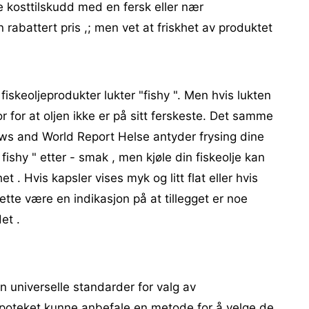
lje kosttilskudd med en fersk eller nær
en rabattert pris ,; men vet at friskhet av produktet
 fiskeoljeprodukter lukter "fishy ". Men hvis lukten
or for at oljen ikke er på sitt ferskeste. Det samme
ews and World Report Helse antyder frysing dine
 fishy " etter - smak , men kjøle din fiskeolje kan
het . Hvis kapsler vises myk og litt flat eller hvis
dette være en indikasjon på at tillegget er noe
et .
n universelle standarder for valg av
 apoteket kunne anbefale en metode for å velge de