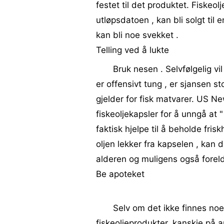
festet til det produktet. Fiskeo
utløpsdatoen , kan bli solgt til 
kan bli noe svekket .
Telling ved å lukte
Bruk nesen . Selvfølgelig vil
er offensivt tung , er sjansen st
gjelder for fisk matvarer. US N
fiskeoljekapsler for å unngå at "
faktisk hjelpe til å beholde frisk
oljen lekker fra kapselen , kan 
alderen og muligens også foreld
Be apoteket
Selv om det ikke finnes noe
fiskeoljeprodukter, kanskje på