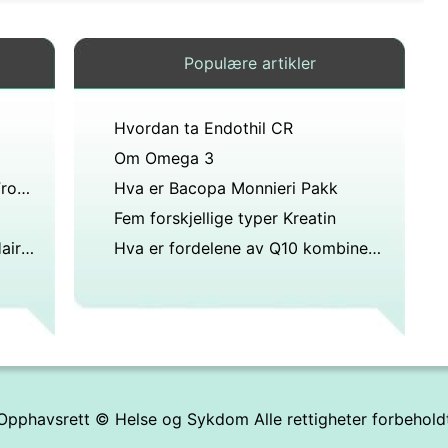
Populære artikler
Hvordan ta Endothil CR
Om Omega 3
Hva Organ Har Fish Oil Come From ?
Hva er Bacopa Monnieri Pakk
Fem forskjellige typer Kreatin
Om bruk av triphala Pulver til Hair Care
Hva er fordelene av Q10 kombinert med vitamin E
Opphavsrett ©
Helse og Sykdom
Alle rettigheter forbehold