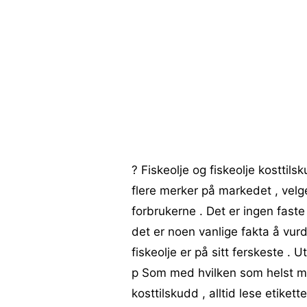
? Fiskeolje og fiskeolje kosttils
flere merker på markedet , velge
forbrukerne . Det er ingen faste
det er noen vanlige fakta å vur
fiskeolje er på sitt ferskeste .
p Som med hvilken som helst ma
kosttilskudd , alltid lese etik