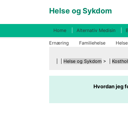
Helse og Sykdom
Home
Alternativ Medisin
B
Ernæring
Familiehelse
Helse
| |
Helse og Sykdom
> |
Kostho
Hvordan jeg fo