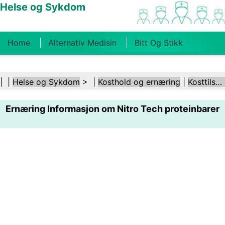
Helse og Sykdom
Home
Alternativ Medisin
Bitt Og Stikk
Kreft
Tilstander Og Behandlinger
Tannhelse
| |
Helse og Sykdom
> |
Kosthold og ernæring
|
Kosttilskudd
Kosthold Og Ernæring
Familiehelse
Ernæring Informasjon om Nitro Tech proteinbarer
Helsebransjen
Psykisk Helse
Folkehelse Og
Sikkerhet
Kirurgi Og Prosedyrer
Helse