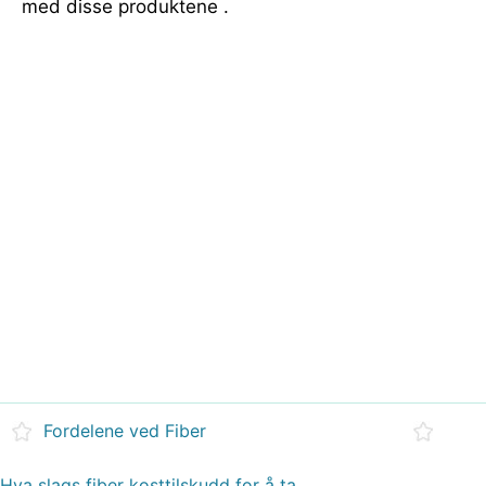
med disse produktene .
Fordelene ved Fiber
Hva slags fiber kosttilskudd for å ta