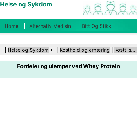
Helse og Sykdom
Home
Alternativ Medisin
Bitt Og Stikk
Kreft
Tilstander Og Behandlinger
Tannhelse
| |
Helse og Sykdom
> |
Kosthold og ernæring
|
Kosttilskudd
Kosthold Og Ernæring
Familiehelse
Fordeler og ulemper ved Whey Protein
Helsebransjen
Psykisk Helse
Folkehelse Og
Sikkerhet
Kirurgi Og Prosedyrer
Helse