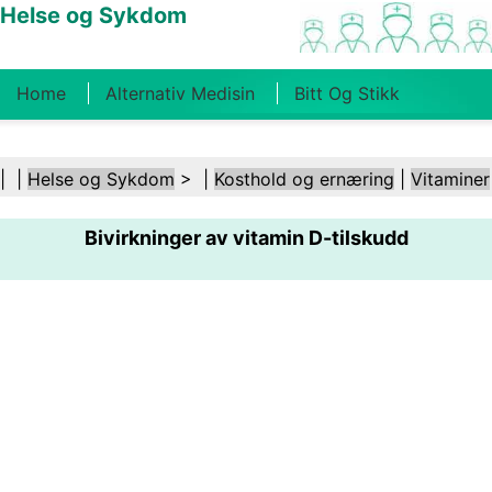
Helse og Sykdom
Home
Alternativ Medisin
Bitt Og Stikk
Kreft
Tilstander Og Behandlinger
Tannhelse
| |
Helse og Sykdom
> |
Kosthold og ernæring
|
Vitaminer
Kosthold Og Ernæring
Familiehelse
Bivirkninger av vitamin D-tilskudd
Helsebransjen
Psykisk Helse
Folkehelse Og
Sikkerhet
Kirurgi Og Prosedyrer
Helse