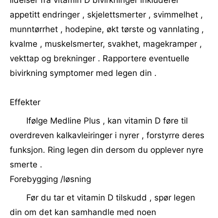
lidelser fra vitamin D bivirkninger inkluderer
appetitt endringer , skjelettsmerter , svimmelhet ,
munntørrhet , hodepine, økt tørste og vannlating ,
kvalme , muskelsmerter, svakhet, magekramper ,
vekttap og brekninger . Rapportere eventuelle
bivirkning symptomer med legen din .
Effekter
Ifølge Medline Plus , kan vitamin D føre til
overdreven kalkavleiringer i nyrer , forstyrre deres
funksjon. Ring legen din dersom du opplever nyre
smerte .
Forebygging /løsning
Før du tar et vitamin D tilskudd , spør legen
din om det kan samhandle med noen