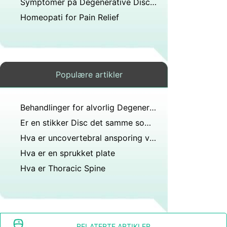
Symptomer på Degenerative Disc Disease i Øvre Tilbake
Homeopati for Pain Relief
Populære artikler
Behandlinger for alvorlig Degenerative Disc Disease
Er en stikker Disc det samme som en herniated plate ?
Hva er uncovertebral ansporing ved C3-4 som resulterer i kronisk exiting left C4 impingement?
Hva er en sprukket plate
Hva er Thoracic Spine
RELATERTE ARTIKLER