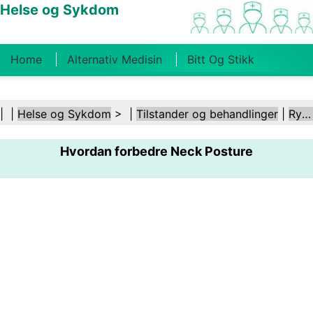
Helse og Sykdom
Home
Alternativ Medisin
Bitt Og Stikk
Kreft
Tilstander Og Behandlinger
Tannhelse
| |
Helse og Sykdom
> |
Tilstander og behandlinger
|
Ryggsmerter
Kosthold Og Ernæring
Familiehelse
Hvordan forbedre Neck Posture
Helsebransjen
Psykisk Helse
Folkehelse Og
Sikkerhet
Kirurgi Og Prosedyrer
Helse