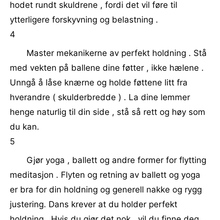
hodet rundt skuldrene , fordi det vil føre til
ytterligere forskyvning og belastning .
4
Master mekanikerne av perfekt holdning . Stå
med vekten på ballene dine føtter , ikke hælene .
Unngå å låse knærne og holde føttene litt fra
hverandre ( skulderbredde ) . La dine lemmer
henge naturlig til din side , stå så rett og høy som
du kan.
5
Gjør yoga , ballett og andre former for flytting
meditasjon . Flyten og retning av ballett og yoga
er bra for din holdning og generell nakke og rygg
justering. Dans krever at du holder perfekt
holdning . Hvis du gjør det nok , vil du finne deg