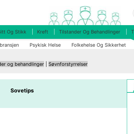
itt Og Stikk
Kreft
Tilstander Og Behandlinger
T
bransjen
Psykisk Helse
Folkehelse Og Sikkerhet
der og behandlinger
|
Søvnforstyrrelser
Sovetips