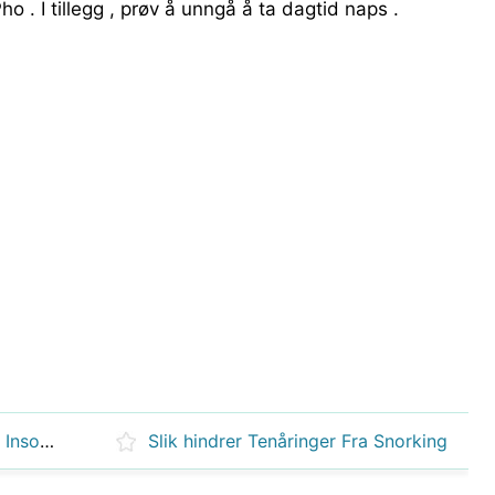
ho . I tillegg , prøv å unngå å ta dagtid naps .
Beste måte å sove når du er en Insomniac
Slik hindrer Tenåringer Fra Snorking