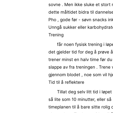
sovne . Men ikke sluke et stort
dette måltidet bidra til dannelse
Pho , gode før - søvn snacks ink
Unngå sukker eller karbohydrate
Trening
får noen fysisk trening i lø
det gjelder tid for deg å prøve 
trener minst en halv time før du 
slappe av fra treningen . Tren
gjennom blodet , noe som vil hj
Tid til å reflektere
Tillat deg selv litt tid i lø
så lite som 10 minutter, eller så
timeplanen til å bare sitte roli