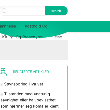
annhelse
Kosthold Og
Kirurgi Og Prosedyrer
Helse
RELATERTE ARTIKLER
Søvnsporing Hva vet
Tilstanden med unaturlig
søvnighet eller halvbevissthet
som nærmer seg koma er kjent