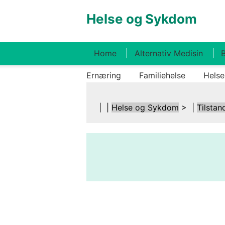
Helse og Sykdom
Home
Alternativ Medisin
B
Ernæring
Familiehelse
Helse
| |
Helse og Sykdom
> |
Tilstan