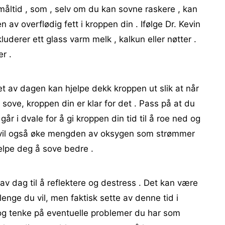
 måltid , som , selv om du kan sovne raskere , kan
n av overflødig fett i kroppen din . Ifølge Dr. Kevin
luderer ett glass varm melk , kalkun eller nøtter .
r .
pet av dagen kan hjelpe dekk kroppen ut slik at når
å sove, kroppen din er klar for det . Pass på at du
går i dvale for å gi kroppen din tid til å roe ned og
e vil også øke mengden av oksygen som strømmer
elpe deg å sove bedre .
pet av dag til å reflektere og destress . Det kan være
 lenge du vil, men faktisk sette av denne tid i
g og tenke på eventuelle problemer du har som