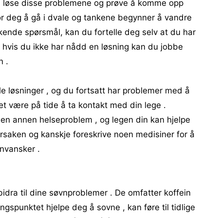
l å løse disse problemene og prøve å komme opp
for deg å gå i dvale og tankene begynner å vandre
kkende spørsmål, kan du fortelle deg selv at du har
hvis du ikke har nådd en løsning kan du jobbe
n .
e løsninger , og du fortsatt har problemer med å
det være på tide å ta kontakt med din lege .
l en annen helseproblem , og legen din kan hjelpe
rsaken og kanskje foreskrive noen medisiner for å
nvansker .
idra til dine søvnproblemer . De omfatter koffein
ngspunktet hjelpe deg å sovne , kan føre til tidlige