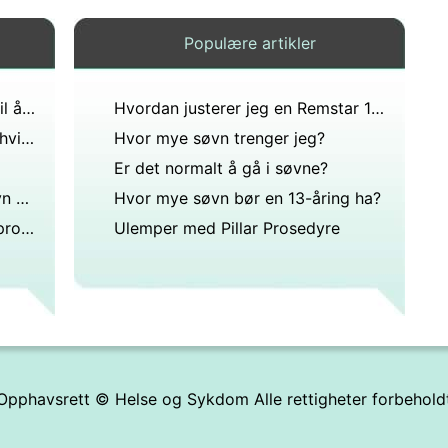
Populære artikler
Hva kan du gjøre for å få deg til å sovne raskere?
Hvordan justerer jeg en Remstar 1005960 CPAP
Hvordan får du trichomoniasis hvis ingen av dem sover rundt?
Hvor mye søvn trenger jeg?
Er det normalt å gå i søvne?
Hvordan si ha en god natts søvn på fransk?
Hvor mye søvn bør en 13-åring ha?
Rettsmidler for barn med søvnproblemer
Ulemper med Pillar Prosedyre
Opphavsrett ©
Helse og Sykdom
Alle rettigheter forbehold