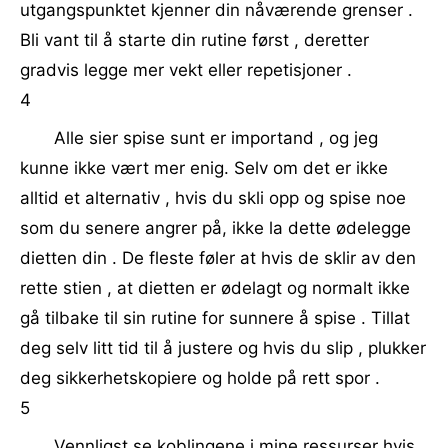
utgangspunktet kjenner din nåværende grenser .
Bli vant til å starte din rutine først , deretter
gradvis legge mer vekt eller repetisjoner .
4
Alle sier spise sunt er importand , og jeg
kunne ikke vært mer enig. Selv om det er ikke
alltid et alternativ , hvis du skli opp og spise noe
som du senere angrer på, ikke la dette ødelegge
dietten din . De fleste føler at hvis de sklir av den
rette stien , at dietten er ødelagt og normalt ikke
gå tilbake til sin rutine for sunnere å spise . Tillat
deg selv litt tid til å justere og hvis du slip , plukker
deg sikkerhetskopiere og holde på rett spor .
5
Vennligst se koblingene i mine ressurser hvis