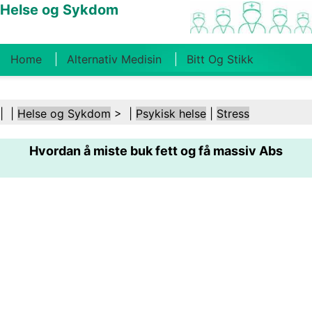
Helse og Sykdom
Home
Alternativ Medisin
Bitt Og Stikk
Kreft
Tilstander Og Behandlinger
Tannhelse
| |
Helse og Sykdom
> |
Psykisk helse
|
Stress
Kosthold Og Ernæring
Familiehelse
Hvordan å miste buk fett og få massiv Abs
Helsebransjen
Psykisk Helse
Folkehelse Og
Sikkerhet
Kirurgi Og Prosedyrer
Helse