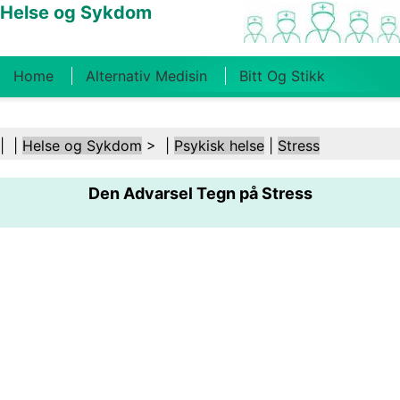
Helse og Sykdom
Home
Alternativ Medisin
Bitt Og Stikk
Kreft
Tilstander Og Behandlinger
Tannhelse
| |
Helse og Sykdom
> |
Psykisk helse
|
Stress
Kosthold Og Ernæring
Familiehelse
Den Advarsel Tegn på Stress
Helsebransjen
Psykisk Helse
Folkehelse Og
Sikkerhet
Kirurgi Og Prosedyrer
Helse