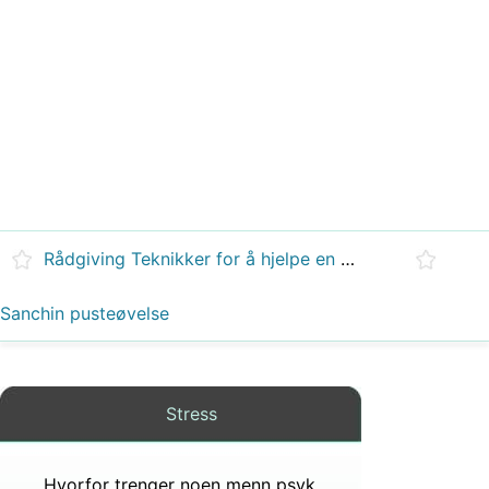
Rådgiving Teknikker for å hjelpe en person som var vitne til et mord
Sanchin pusteøvelse
Stress
Hvorfor trenger noen menn psykologisk rådgivning etter en orkiektomi?