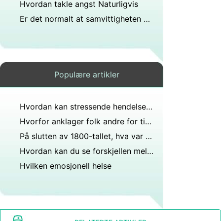
Hvordan takle angst Naturligvis
Er det normalt at samvittigheten din snakker deg?
Populære artikler
Hvordan kan stressende hendelser påvirke den fysiske helsen?
Hvorfor anklager folk andre for ting de selv faktisk gjør?
På slutten av 1800-tallet, hva var det følelsesmessige problemet med fattige arbeidsfolk?
Hvordan kan du se forskjellen mellom symptomer på graviditet og stress Jeg tror jeg er gravid fordi sent på mensen har mange andre, men vært veldig stresset i det siste også?
Hvilken emosjonell helse