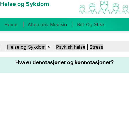
Helse og Sykdom
Home
Alternativ Medisin
Bitt Og Stikk
Kreft
Tilstander Og Behandlinger
Tannhelse
| |
Helse og Sykdom
> |
Psykisk helse
|
Stress
Kosthold Og Ernæring
Familiehelse
Hva er denotasjoner og konnotasjoner?
Helsebransjen
Psykisk Helse
Folkehelse Og
Sikkerhet
Kirurgi Og Prosedyrer
Helse