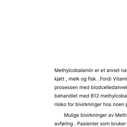
Methylcobalamin er et annet navn
kjøtt , melk og fisk . Fordi Vita
prosessen med blodcelledannels
behandlet med B12 methylcobala
risiko for bivirkninger hos noen 
Mulige bivirkninger av Methy
avføring . Pasienter som bruker