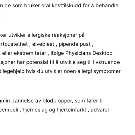
nn de som bruker oral kosttilskudd for å behandle
.
er utvikler allergiske reaksjoner på
tpustethet , elveblest , pipende pust ,
 eller ekstremiteter , ifølge Physicians Desktop
joner har potensial til å utvikle seg til livstruende
t legehjelp hvis du utvikler noen allergi symptomer
amin dannelse av blodpropper, som fører til
emboli , hjerneslag og hjerteinfarkt , advarer