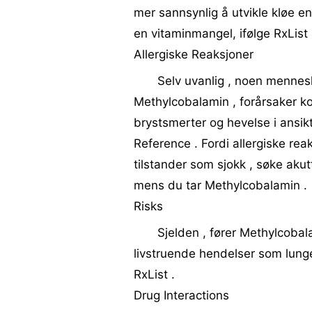
mer sannsynlig å utvikle kløe e
en vitaminmangel, ifølge RxList 
Allergiske Reaksjoner
Selv uvanlig , noen mennesk
Methylcobalamin , forårsaker kor
brystsmerter og hevelse i ansikt
Reference . Fordi allergiske reaks
tilstander som sjokk , søke akut
mens du tar Methylcobalamin .
Risks
Sjelden , fører Methylcobal
livstruende hendelser som lunge
RxList .
Drug Interactions