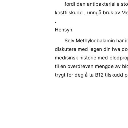
fordi den antibakterielle st
kosttilskudd , unngå bruk av Me
.
Hensyn
Selv Methylcobalamin har in
diskutere med legen din hva dos
medisinsk historie med blodprop
til en overdreven mengde av blo
trygt for deg å ta B12 tilskudd 