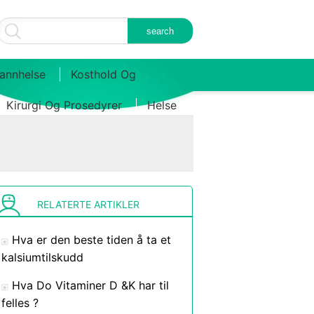
annhelse
Kosthold Og
Kirurgi Og Prosedyrer
Helse
RELATERTE ARTIKLER
Hva er den beste tiden å ta et
kalsiumtilskudd
Hva Do Vitaminer D &K har til
felles ?