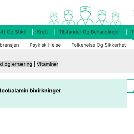
itt Og Stikk
Kreft
Tilstander Og Behandlinger
T
bransjen
Psykisk Helse
Folkehelse Og Sikkerhet
ld og ernæring
|
Vitaminer
cobalamin bivirkninger