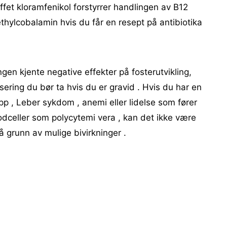
offet kloramfenikol forstyrrer handlingen av B12
thylcobalamin hvis du får en resept på antibiotika
gen kjente negative effekter på fosterutvikling,
ering du bør ta hvis du er gravid . Hvis du har en
p , Leber sykdom , anemi eller lidelse som fører
dceller som polycytemi vera , kan det ikke være
på grunn av mulige bivirkninger .