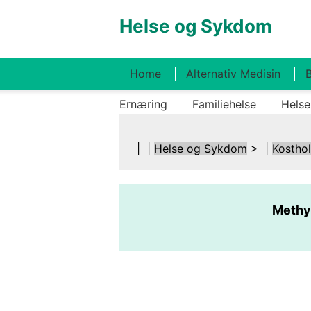
Helse og Sykdom
Home
Alternativ Medisin
B
Ernæring
Familiehelse
Helse
| |
Helse og Sykdom
> |
Kostho
Methyl