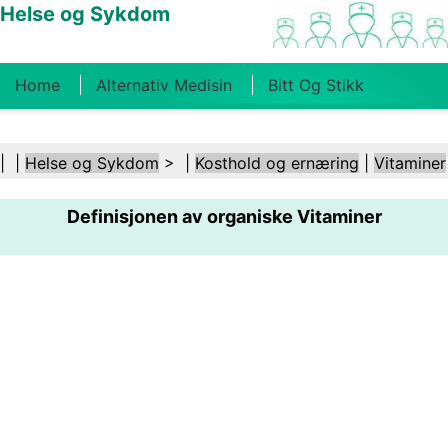
Helse og Sykdom
Home
Alternativ Medisin
Bitt Og Stikk
Kreft
Tilstander Og Behandlinger
Tannhelse
| |
Helse og Sykdom
> |
Kosthold og ernæring
|
Vitaminer
Kosthold Og Ernæring
Familiehelse
Definisjonen av organiske Vitaminer
Helsebransjen
Psykisk Helse
Folkehelse Og
Sikkerhet
Kirurgi Og Prosedyrer
Helse