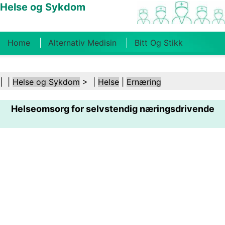
Helse og Sykdom
Home
Alternativ Medisin
Bitt Og Stikk
Kreft
Tilstander Og Behandlinger
Tannhelse
| |
Helse og Sykdom
> |
Helse
|
Ernæring
Kosthold Og Ernæring
Familiehelse
Helseomsorg for selvstendig næringsdrivende
Helsebransjen
Psykisk Helse
Folkehelse Og
Sikkerhet
Kirurgi Og Prosedyrer
Helse