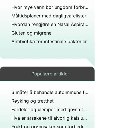
Hvor mye vann bør ungdom forbruke?
Måltidsplaner med dagligvarelister
Hvordan rengjøre en Nasal Aspirator
Gluten og migrene
Antibiotika for intestinale bakterier
Populære artikler
6 måter å behandle autoimmune forstyrrelser gjennom diett
Røyking og tretthet
Fordeler og ulemper med grønn te kosttilskudd
Hva er årsakene til alvorlig kalsiummangel?
Frukt og grønnsaker som forbedrer nyrefunksjonen