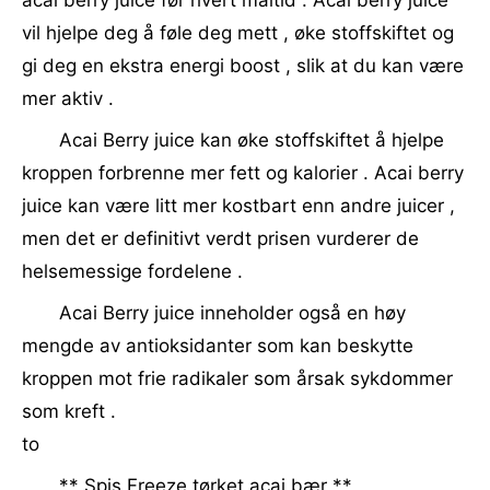
acai berry juice før hvert måltid . Acai berry juice
vil hjelpe deg å føle deg mett , øke stoffskiftet og
gi deg en ekstra energi boost , slik at du kan være
mer aktiv .
Acai Berry juice kan øke stoffskiftet å hjelpe
kroppen forbrenne mer fett og kalorier . Acai berry
juice kan være litt mer kostbart enn andre juicer ,
men det er definitivt verdt prisen vurderer de
helsemessige fordelene .
Acai Berry juice inneholder også en høy
mengde av antioksidanter som kan beskytte
kroppen mot frie radikaler som årsak sykdommer
som kreft .
to
** Spis Freeze tørket acai bær **