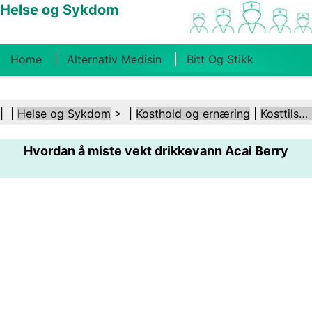
Helse og Sykdom
Home
Alternativ Medisin
Bitt Og Stikk
Kreft
Tilstander Og Behandlinger
Tannhelse
| |
Helse og Sykdom
> |
Kosthold og ernæring
|
Kosttilskudd
Kosthold Og Ernæring
Familiehelse
Hvordan å miste vekt drikkevann Acai Berry
Helsebransjen
Psykisk Helse
Folkehelse Og
Sikkerhet
Kirurgi Og Prosedyrer
Helse