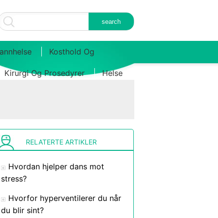
annhelse
Kosthold Og
Kirurgi Og Prosedyrer
Helse
RELATERTE ARTIKLER
Hvordan hjelper dans mot
stress?
Hvorfor hyperventilerer du når
du blir sint?