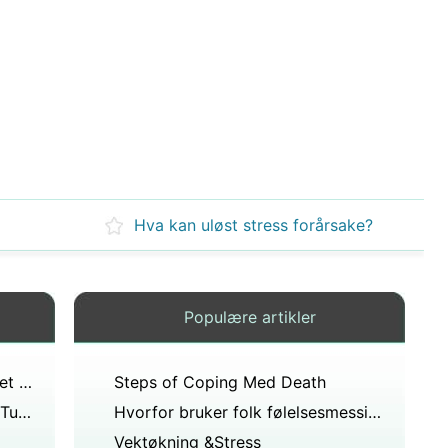
Hva kan uløst stress forårsake?
Populære artikler
Kan stress føre til mer irritabilitet eller emosjonalitet?
Steps of Coping Med Death
Hvordan holde seg rolig under Turmoil
Hvorfor bruker folk følelsesmessig appell for å overtale andre?
Vektøkning &Stress