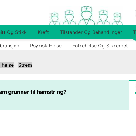
itt Og Stikk
Kreft
Tilstander Og Behandlinger
T
bransjen
Psykisk Helse
Folkehelse Og Sikkerhet
 helse
|
Stress
em grunner til hamstring?