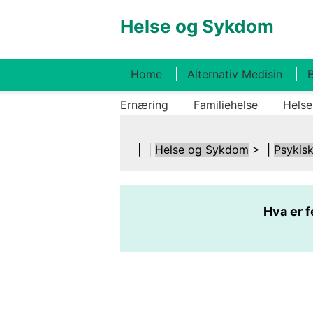
Helse og Sykdom
Home
Alternativ Medisin
B
Ernæring
Familiehelse
Helse
| |
Helse og Sykdom
> |
Psykisk
Hva er f