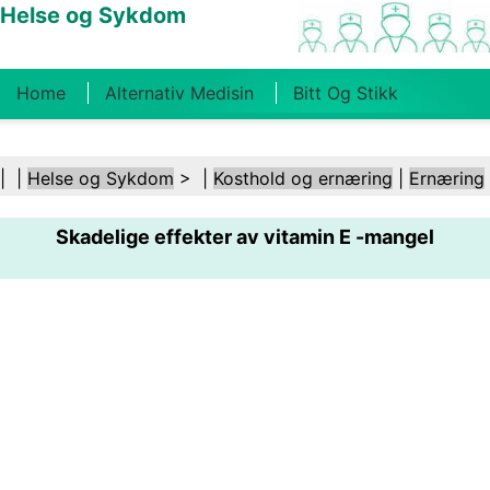
Helse og Sykdom
Home
Alternativ Medisin
Bitt Og Stikk
Kreft
Tilstander Og Behandlinger
Tannhelse
| |
Helse og Sykdom
> |
Kosthold og ernæring
|
Ernæring
Kosthold Og Ernæring
Familiehelse
Skadelige effekter av vitamin E -mangel
Helsebransjen
Psykisk Helse
Folkehelse Og
Sikkerhet
Kirurgi Og Prosedyrer
Helse