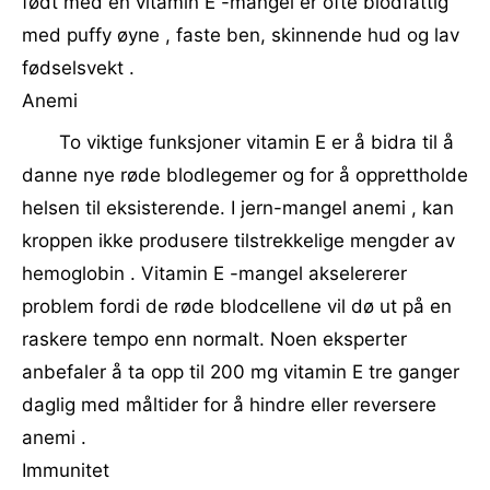
født med en vitamin E -mangel er ofte blodfattig
med puffy øyne , faste ben, skinnende hud og lav
fødselsvekt .
Anemi
To viktige funksjoner vitamin E er å bidra til å
danne nye røde blodlegemer og for å opprettholde
helsen til eksisterende. I jern-mangel anemi , kan
kroppen ikke produsere tilstrekkelige mengder av
hemoglobin . Vitamin E -mangel akselererer
problem fordi de røde blodcellene vil dø ut på en
raskere tempo enn normalt. Noen eksperter
anbefaler å ta opp til 200 mg vitamin E tre ganger
daglig med måltider for å hindre eller reversere
anemi .
Immunitet