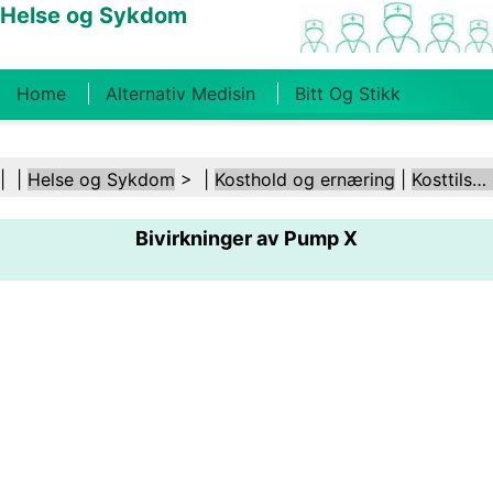
Helse og Sykdom
Home
Alternativ Medisin
Bitt Og Stikk
Kreft
Tilstander Og Behandlinger
Tannhelse
| |
Helse og Sykdom
> |
Kosthold og ernæring
|
Kosttilskudd
Kosthold Og Ernæring
Familiehelse
Bivirkninger av Pump X
Helsebransjen
Psykisk Helse
Folkehelse Og
Sikkerhet
Kirurgi Og Prosedyrer
Helse