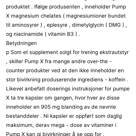
produktet . Ifølge produsenten , inneholder Pump
X magnesium chelates ( magnesiumioner bundet
til aminosyrer ) , eplesyre , dimetylglycin ( DMG ) ,
og niacinamide ( vitamin B3 ) .
Betydningen
p Som et supplement solgt for trening ekstrautstyr
, skiller Pump X fra mange andre over-the -
counter produkter ved at den ikke inneholder en
stor bivirkning produserende ingrediens - koffein .
Likevel anbefalt doserings instruksjoner for pumpe
X ta tre kapsler om gangen, hvor hver av disse
inneholder en 905 mg blanding av de nevnte
bestanddeler . Ni kapsler er oppført som daglig
maksimum, derav mega - dose av vitaminer i
Pump X kan gi bivirkninger å se opp for .