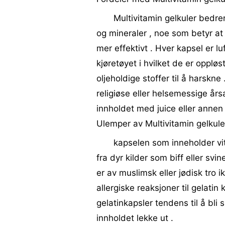
Multivitamin gelkuler bedrer
og mineraler , noe som betyr a
mer effektivt . Hver kapsel er lu
kjøretøyet i hvilket de er opplø
oljeholdige stoffer til å harskne
religiøse eller helsemessige års
innholdet med juice eller annen 
Ulemper av Multivitamin gelkule
kapselen som inneholder vit
fra dyr kilder som biff eller sv
er av muslimsk eller jødisk tro 
allergiske reaksjoner til gelatin
gelatinkapsler tendens til å bl
innholdet lekke ut .