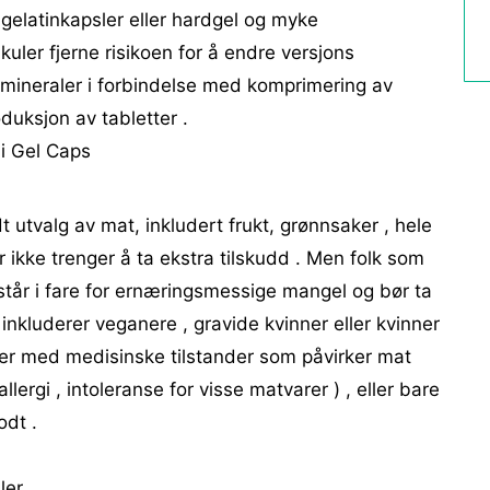
gelatinkapsler eller hardgel og myke
elkuler fjerne risikoen for å endre versjons
g mineraler i forbindelse med komprimering av
duksjon av tabletter .
 i Gel Caps
t utvalg av mat, inkludert frukt, grønnsaker , hele
r ikke trenger å ta ekstra tilskudd . Men folk som
tår i fare for ernæringsmessige mangel og bør ta
 inkluderer veganere , gravide kvinner eller kvinner
ner med medisinske tilstander som påvirker mat
llergi , intoleranse for visse matvarer ) , eller bare
odt .
ler