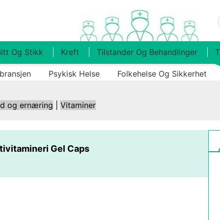
itt Og Stikk
Kreft
Tilstander Og Behandlinger
T
bransjen
Psykisk Helse
Folkehelse Og Sikkerhet
ld og ernæring
|
Vitaminer
tivitamineri Gel Caps