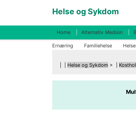
Helse og Sykdom
Home
Alternativ Medisin
B
Ernæring
Familiehelse
Helse
| |
Helse og Sykdom
> |
Kostho
Mul