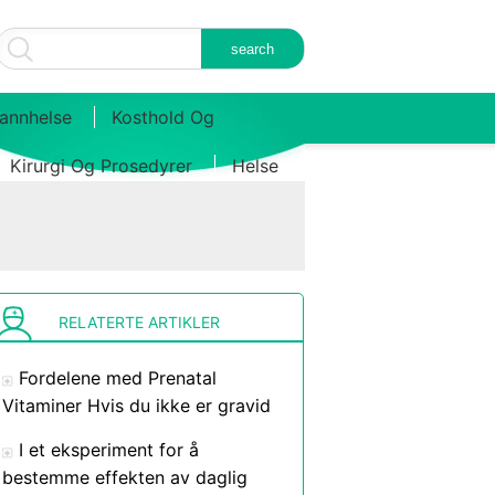
annhelse
Kosthold Og
Kirurgi Og Prosedyrer
Helse
RELATERTE ARTIKLER
Fordelene med Prenatal
Vitaminer Hvis du ikke er gravid
I et eksperiment for å
bestemme effekten av daglig