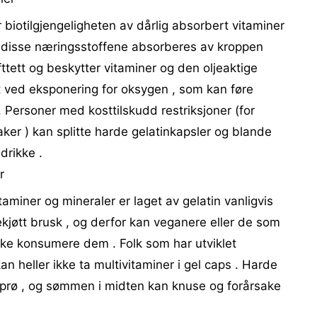
 biotilgjengeligheten av dårlig absorbert vitaminer
t disse næringsstoffene absorberes av kroppen
fttett og beskytter vitaminer og den oljeaktige
st ved eksponering for oksygen , som kan føre
 . Personer med kosttilskudd restriksjoner (for
aker ) kan splitte harde gelatinkapsler og blande
drikke .
r
aminer og mineraler er laget av gelatin vanligvis
inekjøtt brusk , og derfor kan veganere eller de som
ikke konsumere dem . Folk som har utviklet
 kan heller ikke ta multivitaminer i gel caps . Harde
i sprø , og sømmen i midten kan knuse og forårsake