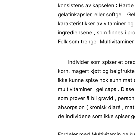
konsistens av kapselen : Harde 
gelatinkapsler, eller softgel . G
karakteristikker av vitaminer o
ingrediensene , som finnes i pro
Folk som trenger Multivitaminer
Individer som spiser et bred
korn, magert kjøtt og belgfrukte
ikke kunne spise nok sunn mat s
multivitaminer i gel caps . Disse
som prøver å bli gravid , perso
absorpsjon ( kronisk diaré , mata
de individene som ikke spiser g
Fordeler med Multivitamin gelku