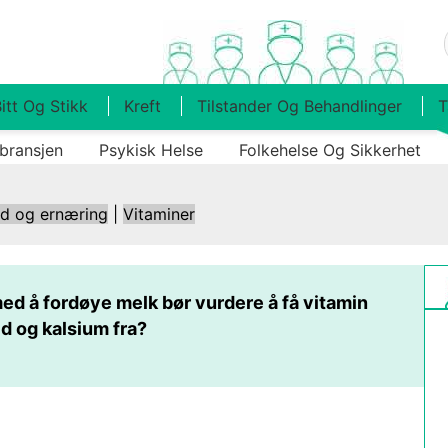
itt Og Stikk
Kreft
Tilstander Og Behandlinger
T
bransjen
Psykisk Helse
Folkehelse Og Sikkerhet
ld og ernæring
|
Vitaminer
ed å fordøye melk bør vurdere å få vitamin
d og kalsium fra?