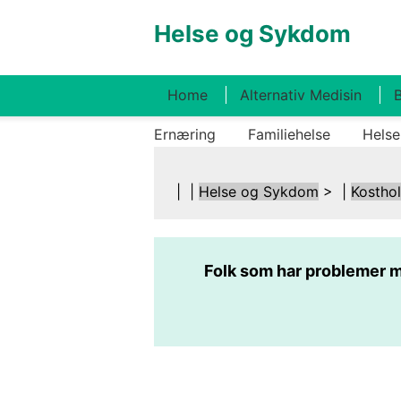
Helse og Sykdom
Home
Alternativ Medisin
B
Ernæring
Familiehelse
Helse
| |
Helse og Sykdom
> |
Kostho
Folk som har problemer m