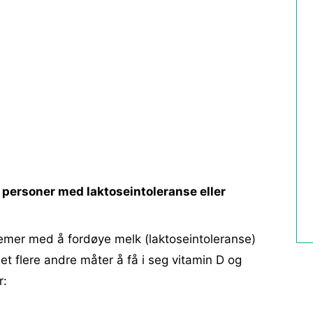
 personer med laktoseintoleranse eller
emer med å fordøye melk (laktoseintoleranse)
det flere andre måter å få i seg vitamin D og
r: