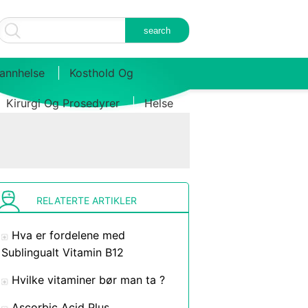
annhelse
Kosthold Og
Kirurgi Og Prosedyrer
Helse
RELATERTE ARTIKLER
Hva er fordelene med
Sublingualt Vitamin B12
Hvilke vitaminer bør man ta ?
Ascorbic Acid Plus