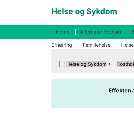
Helse og Sykdom
Home
Alternativ Medisin
B
Ernæring
Familiehelse
Helse
| |
Helse og Sykdom
> |
Kostho
Effekten 