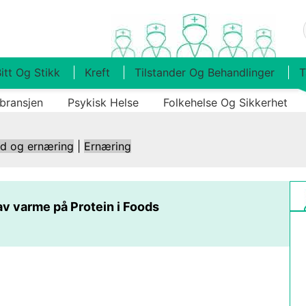
itt Og Stikk
Kreft
Tilstander Og Behandlinger
T
bransjen
Psykisk Helse
Folkehelse Og Sikkerhet
ld og ernæring
|
Ernæring
av varme på Protein i Foods