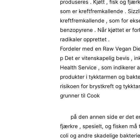
produseres . Kjøtt , fisk og fjær
som er kreftfremkallende . Sizzl
kreftfremkallende , som for ek
benzopyrene . Når kjøttet er for
radikaler opprettet .
Fordeler med en Raw Vegan Di
p Det er vitenskapelig bevis , i
Health Service , som indikerer 
produkter i tykktarmen og bakte
risikoen for brystkreft og tykkta
grunner til Cook
på den annen side er det enk
fjærkre , spesielt, og fisken må 
coli og andre skadelige bakteri