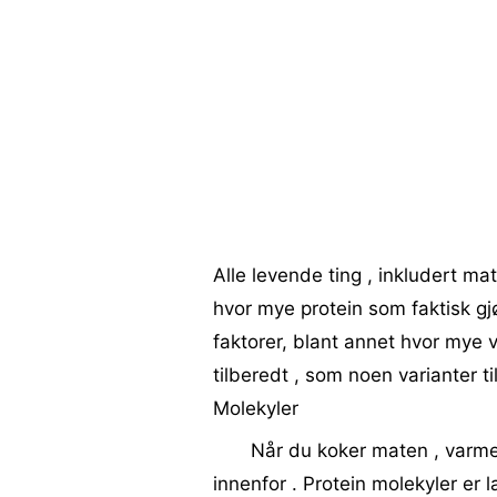
Alle levende ting , inkludert ma
hvor mye protein som faktisk gj
faktorer, blant annet hvor mye 
tilberedt , som noen varianter t
Molekyler
Når du koker maten , varmen
innenfor . Protein molekyler er l