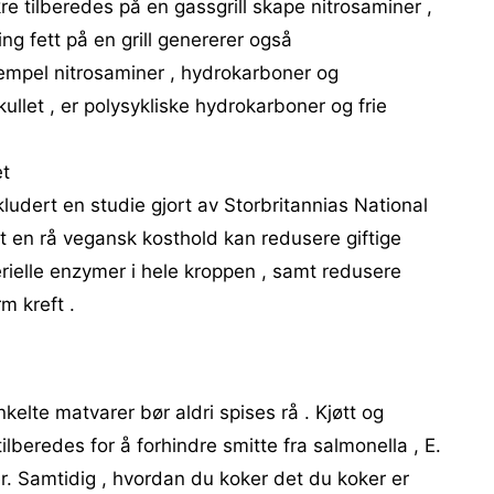
kre tilberedes på en gassgrill skape nitrosaminer ,
ing fett på en grill genererer også
sempel nitrosaminer , hydrokarboner og
kullet , er polysykliske hydrokarboner og frie
et
nkludert en studie gjort av Storbritannias National
at en rå vegansk kosthold kan redusere giftige
rielle enzymer i hele kroppen , samt redusere
rm kreft .
elte matvarer bør aldri spises rå . Kjøtt og
tilberedes for å forhindre smitte fra salmonella , E.
er. Samtidig , hvordan du koker det du koker er