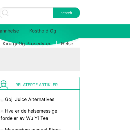
annhelse
Kosthold Og
Kirurgi Og Prosedyrer
Helse
RELATERTE ARTIKLER
Goji Juice Alternatives
Hva er de helsemessige
fordeler av Wu Yi Tea
Magnesium mangel Signs