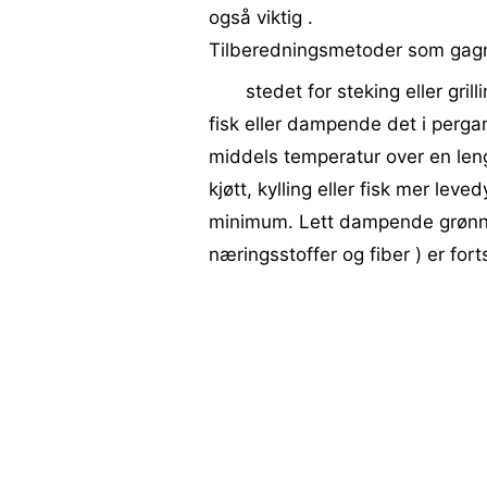
også viktig .
Tilberedningsmetoder som gagn
stedet for steking eller gril
fisk eller dampende det i perga
middels temperatur over en leng
kjøtt, kylling eller fisk mer leve
minimum. Lett dampende grønnsa
næringsstoffer og fiber ) er forts