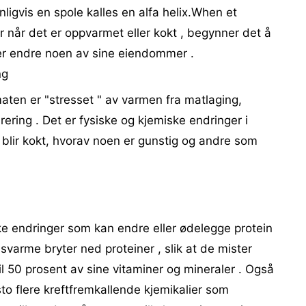
igvis en spole kalles en alfa helix.When et
er når det er oppvarmet eller kokt , begynner det å
ller endre noen av sine eiendommer .
ng
maten er "stresset " av varmen fra matlaging,
ering . Det er fysiske og kjemiske endringer i
 blir kokt, hvorav noen er gunstig og andre som
e endringer som kan endre eller ødelegge protein
svarme bryter ned proteiner , slik at de mister
il 50 prosent av sine vitaminer og mineraler . Også
to flere kreftfremkallende kjemikalier som