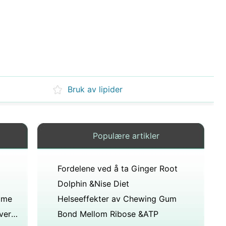
Bruk av lipider
Populære artikler
Fordelene ved å ta Ginger Root
Dolphin &Nise Diet
ome
Helseeffekter av Chewing Gum
Faren for Nitrat in Meat Konserverings
Bond Mellom Ribose &ATP