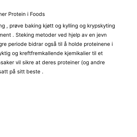
er Protein i Foods
ling , prøve baking kjøtt og kylling og krypskyting
ment . Steking metoder ved hjelp av en jevn
re periode bidrar også til å holde proteinene i
dyktig og kreftfremkallende kjemikalier til et
ker vil sikre at deres proteiner (og andre
att på sitt beste .