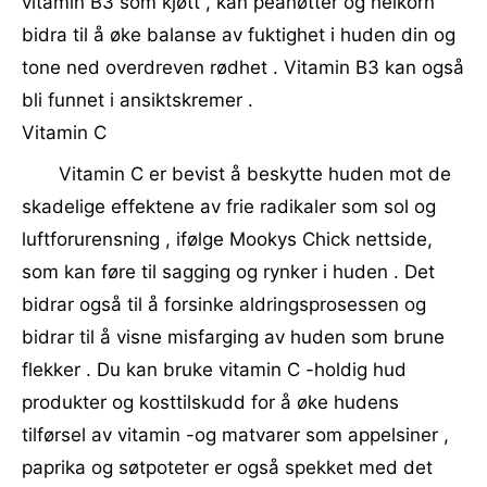
vitamin B3 som kjøtt , kan peanøtter og helkorn
bidra til å øke balanse av fuktighet i huden din og
tone ned overdreven rødhet . Vitamin B3 kan også
bli funnet i ansiktskremer .
Vitamin C
Vitamin C er bevist å beskytte huden mot de
skadelige effektene av frie radikaler som sol og
luftforurensning , ifølge Mookys Chick nettside,
som kan føre til sagging og rynker i huden . Det
bidrar også til å forsinke aldringsprosessen og
bidrar til å visne misfarging av huden som brune
flekker . Du kan bruke vitamin C -holdig hud
produkter og kosttilskudd for å øke hudens
tilførsel av vitamin -og matvarer som appelsiner ,
paprika og søtpoteter er også spekket med det