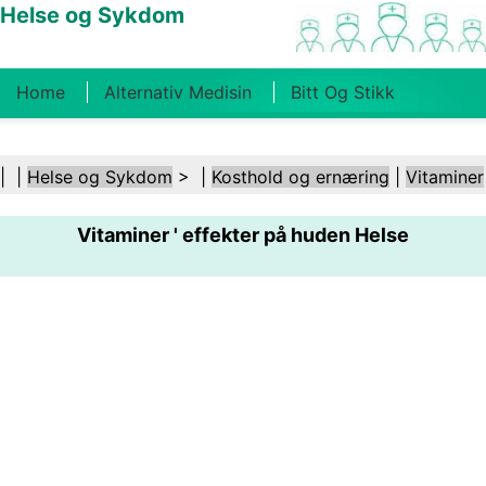
Helse og Sykdom
Home
Alternativ Medisin
Bitt Og Stikk
Kreft
Tilstander Og Behandlinger
Tannhelse
| |
Helse og Sykdom
> |
Kosthold og ernæring
|
Vitaminer
Kosthold Og Ernæring
Familiehelse
Vitaminer ' effekter på huden Helse
Helsebransjen
Psykisk Helse
Folkehelse Og
Sikkerhet
Kirurgi Og Prosedyrer
Helse