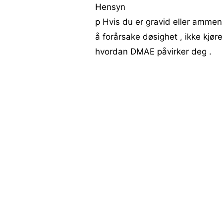
Hensyn
p Hvis du er gravid eller ammen
å forårsake døsighet , ikke kjør
hvordan DMAE påvirker deg .