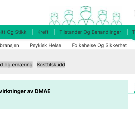
itt Og Stikk
Kreft
Tilstander Og Behandlinger
T
bransjen
Psykisk Helse
Folkehelse Og Sikkerhet
ld og ernæring
|
Kosttilskudd
virkninger av DMAE