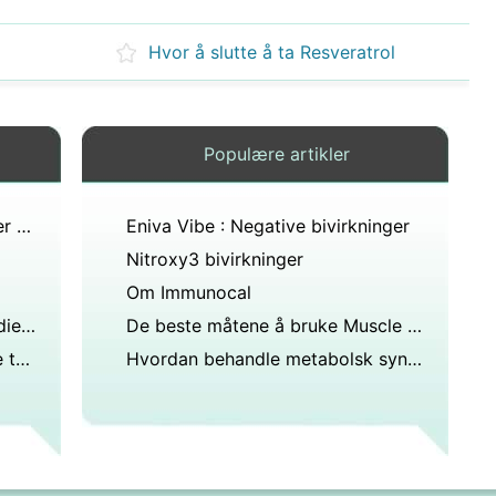
Hvor å slutte å ta Resveratrol
Populære artikler
Virkningene av å bruke en Super NO2 Pump
Eniva Vibe : Negative bivirkninger
Nitroxy3 bivirkninger
Om Immunocal
Funksjonelle Health Food Ingredients
De beste måtene å bruke Muscle Milk
Hvordan til Store Krill Oil i høye temperaturer
Hvordan behandle metabolsk syndrom med krom