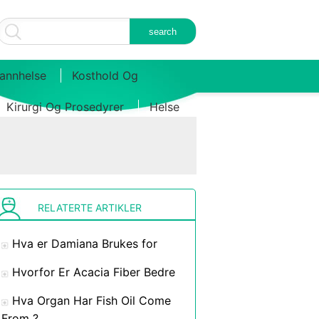
annhelse
Kosthold Og
Kirurgi Og Prosedyrer
Helse
RELATERTE ARTIKLER
Hva er Damiana Brukes for
Hvorfor Er Acacia Fiber Bedre
Hva Organ Har Fish Oil Come
From ?