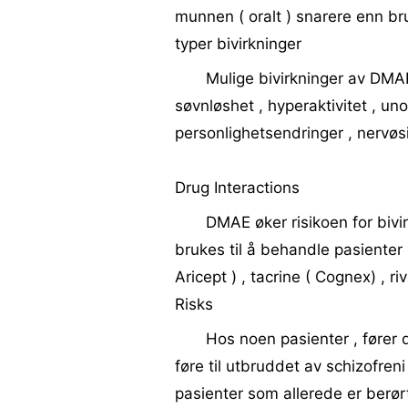
munnen ( oralt ) snarere enn bruk
typer bivirkninger
Mulige bivirkninger av DMAE
søvnløshet , hyperaktivitet , un
personlighetsendringer , nervøsi
Drug Interactions
DMAE øker risikoen for biv
brukes til å behandle pasienter
Aricept ) , tacrine ( Cognex) , r
Risks
Hos noen pasienter , fører 
føre til utbruddet av schizofren
pasienter som allerede er berør