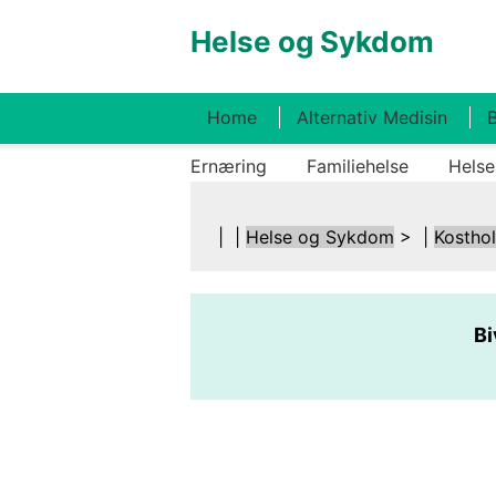
Helse og Sykdom
Home
Alternativ Medisin
B
Ernæring
Familiehelse
Helse
| |
Helse og Sykdom
> |
Kostho
Bi