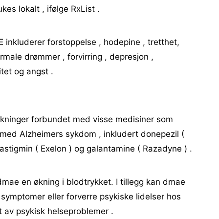
es lokalt , ifølge RxList .
 inkluderer forstoppelse , hodepine , tretthet,
ormale drømmer , forvirring , depresjon ,
tet og angst .
irkninger forbundet med visse medisiner som
 med Alzheimers sykdom , inkludert donepezil (
ivastigmin ( Exelon ) og galantamine ( Razadyne ) .
dmae en økning i blodtrykket. I tillegg kan dmae
i symptomer eller forverre psykiske lidelser hos
t av psykisk helseproblemer .